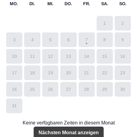
MO.
DI.
MI.
DO.
FR.
SA.
SO.
1
2
3
4
5
6
7
8
9
10
11
12
13
14
15
16
17
18
19
20
21
22
23
24
25
26
27
28
29
30
31
Keine verfügbaren Zeiten in diesem Monat
Nächsten Monat anzeigen